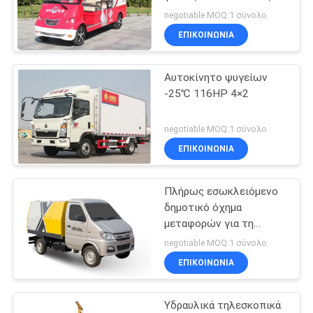
περιοχές
negotiable MOQ:1 σύνολο
ΕΠΙΚΟΙΝΩΝΙΑ
10
Εγκατάσταση
Αυτοκίνητο ψυγείων
-25℃ 116HP 4×2
γεώτρησης
τρυπανιών
negotiable MOQ:1 σύνολο
ΕΠΙΚΟΙΝΩΝΙΑ
πυρήνων
Πλήρως εσωκλειόμενο
10
δημοτικό όχημα
Αντλία λάσπης
μεταφορών για τη
διαχείριση απορριμάτων
negotiable MOQ:1 σύνολο
διατρήσεων
ΕΠΙΚΟΙΝΩΝΙΑ
Υδραυλικά τηλεσκοπικά