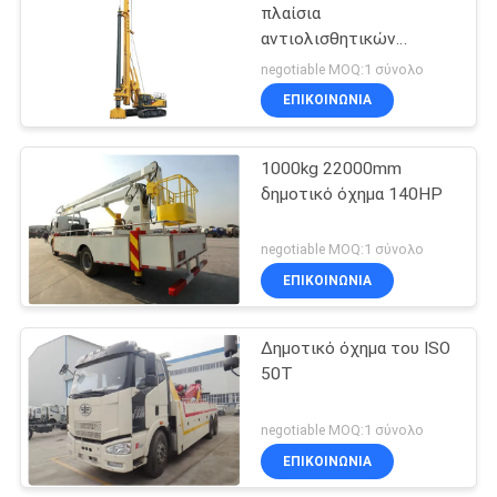
πλαίσια
αντιολισθητικών
10
αλυσίδων 102m
negotiable MOQ:1 σύνολο
περιστροφική μηχανή
Εξοπλισμός
ΕΠΙΚΟΙΝΩΝΙΑ
διατρήσεων βάθους
κατασκευής
1000kg 22000mm
γερανών
δημοτικό όχημα 140HP
negotiable MOQ:1 σύνολο
ΕΠΙΚΟΙΝΩΝΙΑ
10
Εξοπλισμός
Δημοτικό όχημα του ISO
50T
κατασκευής
φορτωτών
negotiable MOQ:1 σύνολο
ΕΠΙΚΟΙΝΩΝΙΑ