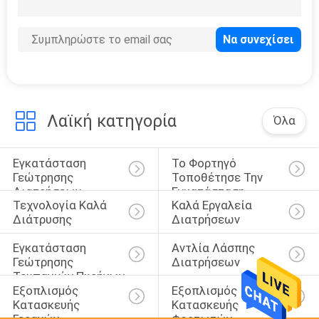
1
σπέρνοντας μηχανή
Λαϊκή κατηγορία
Όλα
Εγκατάσταση 
Το Φορτηγό 
Γεώτρησης 
Τοποθέτησε Την 
Διατρήσεων 
Εγκατάσταση 
Τεχνολογία Καλά 
Καλά Εργαλεία 
Φρεατίων Νερού
Γεώτρησης 
Διάτρυσης
Διατρήσεων
Τρυπανιών
Εγκατάσταση 
Αντλία Λάσπης 
Γεώτρησης 
Διατρήσεων
Τρυπανιών Πυρήνων
Εξοπλισμός 
Εξοπλισμός 
Κατασκευής 
Κατασκευής 
Γερανών
Φορτωτών