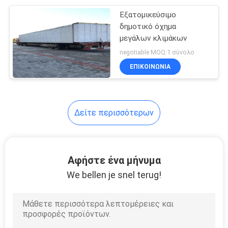
Εξατομικεύσιμο
10
δημοτικό όχημα
Εξοπλισμός
μεγάλων κλιμάκων
negotiable MOQ:1 σύνολο
κατασκευής
ΕΠΙΚΟΙΝΩΝΙΑ
εκσκαφέων
Δείτε περισσότερων
12
Δημοτικό όχημα
Αφήστε ένα μήνυμα
We bellen je snel terug!