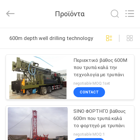
COMMAND
MACHINERY
MANUFACTURING
Προϊόντα
CO.,LTD.
All
Rights
Reserved.
Developed
ΣΠΊΤΙ
by
600m depth well drilling technology διαδικτυακή κατα
ECER
ΠΡΟΪΌΝΤΑ
Περιεκτικό βάθος 600M
που τρυπά καλά την
ΠΕΡΊΠΟΥ
τεχνολογία με τρυπάνι
ΕΜΕΊΣ
negotiable MOQ:1set
CONTACT
ΓΎΡΟΣ
SINO ΦΟΡΤΗΓΟ βάθους
ΕΡΓΟΣΤΑΣΊΩΝ
600m που τρυπά καλά
το φορτηγό με τρυπάνι
ΠΟΙΟΤΙΚΌΣ
negotiable MOQ:1