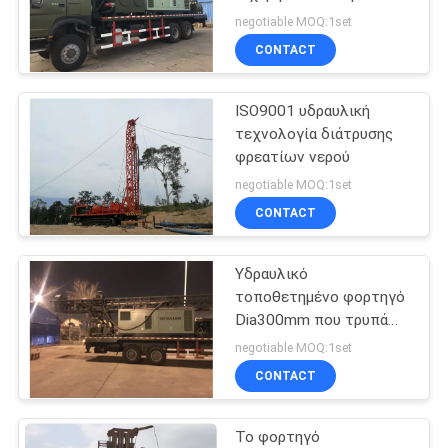
προστασίας τοίχων με
PRIVACY
negotiable MOQ:1set
τρυπάνι
CONTACT
POLICY
ISO9001 υδραυλική
τεχνολογία διάτρυσης
φρεατίων νερού
negotiable MOQ:1set
CONTACT
Υδραυλικό
τοποθετημένο φορτηγό
Dia300mm που τρυπά
καλά την τεχνολογία με
negotiable MOQ:1set
τρυπάνι
CONTACT
Το φορτηγό