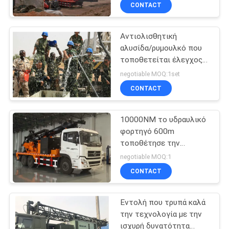
ΈΛΕΓΧΟΣ
CONTACT
Αντιολισθητική
ΜΑΣ
αλυσίδα/ρυμουλκό που
ΕΛΆΤΕ
τοποθετείται έλεγχος
ΣΕ
της τεχνολογίας καλά
negotiable MOQ:1set
διάτρυσης
ΕΠΑΦΉ
CONTACT
ΜΕ
10000NM το υδραυλικό
φορτηγό 600m
ΖΗΤΉΣΤΕ
τοποθέτησε την
εγκατάσταση γεώτρησης
ΈΝΑ
negotiable MOQ:1
τρυπανιών
CONTACT
ΑΠΌΣΠΑΣΜΑ
Εντολή που τρυπά καλά
SITEMAP
την τεχνολογία με την
ισχυρή δυνατότητα