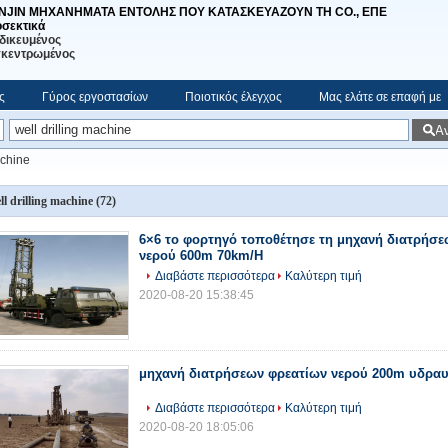
ANJIN ΜΗΧΑΝΗΜΑΤΑ ΕΝΤΟΛΗΣ ΠΟΥ ΚΑΤΑΣΚΕΥΑΖΟΥΝ ΤΗ CO., ΕΠΕ
σεκτικά
ιδικευμένος
κεντρωμένος
ς
Γύρος εργοστασίων
Ποιοτικός έλεγχος
Μας ελάτε σε επαφή με
Α
achine
ll drilling machine
(72)
6×6 το φορτηγό τοποθέτησε τη μηχανή διατρήσε
νερού 600m 70km/H
Διαβάστε περισσότερα
Καλύτερη τιμή
2020-08-20 15:38:45
μηχανή διατρήσεων φρεατίων νερού 200m υδραυ
Διαβάστε περισσότερα
Καλύτερη τιμή
2020-08-20 18:05:06