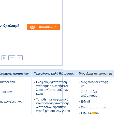
ν εξοπλισμό
Επικοινωνία
8
>>
>|
εώτρησης τρυπανιών
Τεχνολογία καλά διάτρυσης
Μας ελάτε σε επαφή με
θέτησε την
Ελαφρύς εγκατάσταση
Μας ελάτε σε επαφή
γεώτρησης διατρήσεων
με
λειτουργίας προσώπων
τησε την
Ζητήστε ένα
καλά
απόσπασμα
Τοποθετημένη φορτηγό
ρήσεων φρεατίων
E-Mail
εγκατάσταση γεώτρησης
διατρήσεων φρεατίων
Χάρτης ιστοτόπου
νερού βάθους 24v 200m
Mobile Site