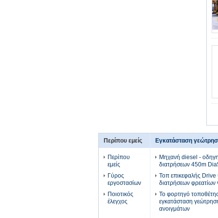
Περίπου εμείς
Εγκατάσταση γεώτρησ
Περίπου
Μηχανή diesel - οδηγ
εμείς
διατρήσεων 450m Di
Γύρος
Τοπ επικεφαλής Drive
εργοστασίων
διατρήσεων φρεατίων
Ποιοτικός
Το φορτηγό τοποθέτη
έλεγχος
εγκατάσταση γεώτρησ
ανοιγμάτων