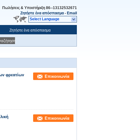
Πωλήσεις & Υποστήριξη
86--13132532671
Ζητήστε ένα απόσπασμα
-
Email
Select Language
Ζητήστε ένα απόσπασμα
ναζήτηση
ων φρεατίων
Επικοινωνία
λική
Επικοινωνία