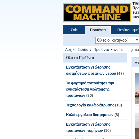
TI
Προ
εξε
συγ
Σπίτι
Προϊόντα
Περίπου εμεί
Αρχική Σελίδα
Προϊόντα
well drilling m
Όλα τα Προϊόντα
we
Εγκατάσταση γεώτρησης
διατρήσεων φρεατίων νερού
(47)
Το φορτηγό τοποθέτησε την
εγκατάσταση γεώτρησης
τρυπανιών
(30)
Τεχνολογία καλά διάτρυσης
(10)
Καλά εργαλεία διατρήσεων
(8)
Εγκατάσταση γεώτρησης
τρυπανιών πυρήνων
(10)