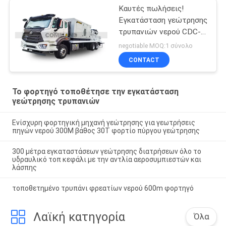
Καυτές πωλήσεις!
Εγκατάσταση γεώτρησης
τρυπανιών νερού CDC-
400K με την αντλία και
negotiable MOQ:1 σύνολο
το aircompressor
CONTACT
λάσπης
Το φορτηγό τοποθέτησε την εγκατάσταση
γεώτρησης τρυπανιών
Ενίσχυρη φορτηγική μηχανή γεώτρησης για γεωτρήσεις
πηγών νερού 300M βάθος 30T φορτίο πύργου γεώτρησης
300 μέτρα εγκαταστάσεων γεώτρησης διατρήσεων όλο το
υδραυλικό τοπ κεφάλι με την αντλία αεροσυμπιεστών και
λάσπης
τοποθετημένο τρυπάνι φρεατίων νερού 600m φορτηγό
Λαϊκή κατηγορία
Όλα