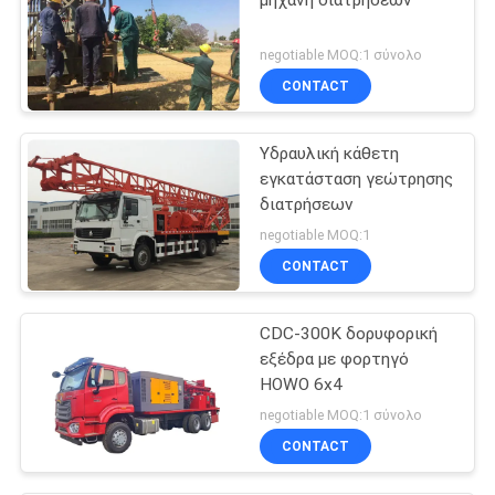
negotiable MOQ:1 σύνολο
CONTACT
Υδραυλική κάθετη
εγκατάσταση γεώτρησης
διατρήσεων
negotiable MOQ:1
CONTACT
CDC-300K δορυφορική
εξέδρα με φορτηγό
HOWO 6x4
negotiable MOQ:1 σύνολο
CONTACT