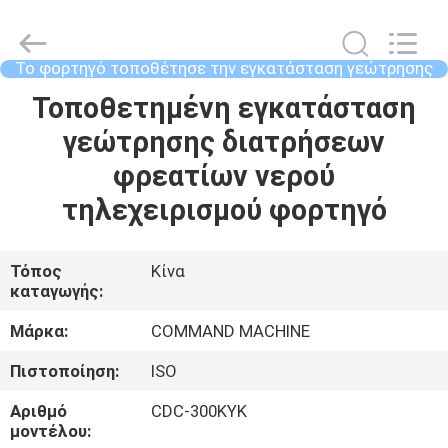
τοποθέτησε
την
εγκατάσταση
γεώτρησης
τρυπανιών
Το φορτηγό τοποθέτησε την εγκατάσταση γεώτρησης
supplier.
Copyright
τρυπανιών
©
ΣΠΊΤΙ
Τοποθετημένη εγκατάσταση
2020
-
2025
γεώτρησης διατρήσεων
TIANJIN
COMMAND
ΠΡΟΪΌΝΤΑ
φρεατίων νερού
MACHINERY
MANUFACTURING
CO.,LTD.
τηλεχειρισμού φορτηγό
All
Rights
ΠΕΡΊΠΟΥ
Reserved.
Developed
ΕΜΕΊΣ
by
Τόπος
Κίνα
ECER
καταγωγής:
ΓΎΡΟΣ
Μάρκα:
COMMAND MACHINE
ΕΡΓΟΣΤΑΣΊΩΝ
Πιστοποίηση:
ISO
Αριθμό
CDC-300KYK
ΠΟΙΟΤΙΚΌΣ
μοντέλου: