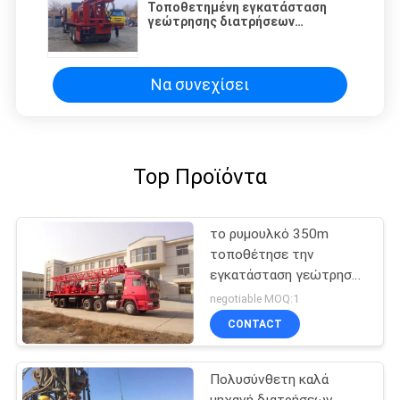
Τοποθετημένη εγκατάσταση
γεώτρησης διατρήσεων
φρεατίων νερού τηλεχειρισμού
φορτηγό
Να συνεχίσει
Top Προϊόντα
το ρυμουλκό 350m
τοποθέτησε την
εγκατάσταση γεώτρησης
τρυπανιών
negotiable MOQ:1
CONTACT
Πολυσύνθετη καλά
μηχανή διατρήσεων