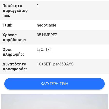
ΈΛΕΓΧΟΣ
Ποσότητα
1
παραγγελίας
min:
ΜΑΣ
Τιμή:
negotiable
ΕΛΆΤΕ
ΣΕ
Χρόνος
35 ΗΜΕΡΕΣ
παράδοσης:
ΕΠΑΦΉ
Όροι
L/C, T/T
ΜΕ
πληρωμής:
Δυνατότητα
10+SET+per35DAYS
ΖΗΤΉΣΤΕ
προσφοράς:
ΈΝΑ
ΑΠΌΣΠΑΣΜΑ
ΚΑΛΎΤΕΡΗ ΤΙΜΉ
SITEMAP